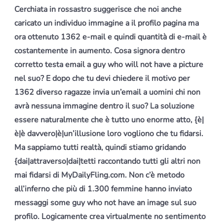
Cerchiata in rossastro suggerisce che noi anche
caricato un individuo immagine a il profilo pagina ma
ora ottenuto 1362 e-mail e quindi quantità di e-mail è
costantemente in aumento. Cosa signora dentro
corretto testa email a guy who will not have a picture
nel suo? E dopo che tu devi chiedere il motivo per
1362 diverso ragazze invia un’email a uomini chi non
avrà nessuna immagine dentro il suo? La soluzione
essere naturalmente che è tutto uno enorme atto, {è|
è|è davvero|è|un’illusione loro vogliono che tu fidarsi.
Ma sappiamo tutti realtà, quindi stiamo gridando
{dai|attraverso|dai|tetti raccontando tutti gli altri non
mai fidarsi di MyDailyFling.com. Non c’è metodo
all’inferno che più di 1.300 femmine hanno inviato
messaggi some guy who not have an image sul suo
profilo. Logicamente crea virtualmente no sentimento