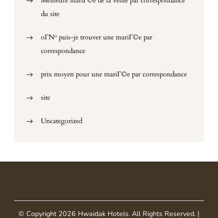
Meilleure mariГ©e de la vente par correspondance
du site
oГ№ puis-je trouver une mariГ©e par
correspondance
prix moyen pour une mariГ©e par correspondance
site
Uncategorized
© Copyright 2026
Hwaidak Hotels
. All Rights Reserved.
|