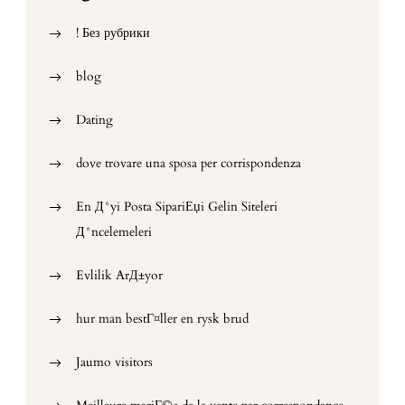
! Без рубрики
blog
Dating
dove trovare una sposa per corrispondenza
En Д°yi Posta SipariЕџi Gelin Siteleri
Д°ncelemeleri
Evlilik ArД±yor
hur man bestГ¤ller en rysk brud
Jaumo visitors